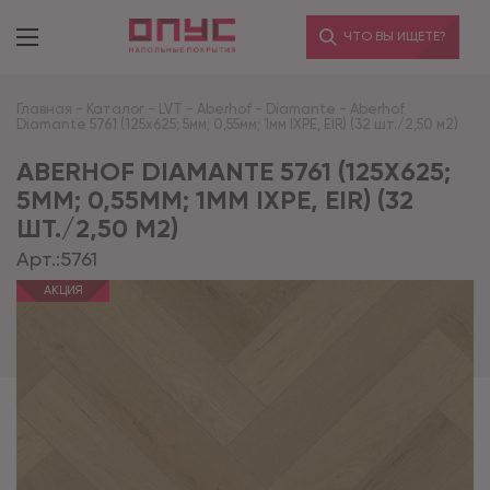
ЧТО ВЫ ИЩЕТЕ?
Главная
-
Каталог
-
LVT
-
Aberhof
-
Diamante
-
Aberhof
Diamante 5761 (125x625; 5мм; 0,55мм; 1мм IXPE, EIR) (32 шт./2,50 м2)
ABERHOF DIAMANTE 5761 (125X625;
5ММ; 0,55ММ; 1ММ IXPE, EIR) (32
ШТ./2,50 М2)
Арт.:
5761
АКЦИЯ