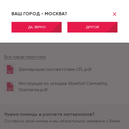
Тип соединения
CLICK
Толщина продукта (мм)
5
ВАШ ГОРОД - МОСКВА?
Толщина защитного сло
0.5
я (мм)
ДА, ВЕРНО
ДРУГОЙ
Тиснение
SYNCHRO
Наличие фаски
ОКРАШЕННАЯ
Все характеристики
Декларация соответствия CFL.pdf
Инструкция по укладке Aberhof Carmelita,
Diamante.pdf
Нужна помощь в расчете материалов?
Оставьте свой номер и мы обязательно свяжемся с Вами!