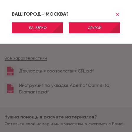
Тип соединения
CLICK
Толщина продукта (мм)
5
ВАШ ГОРОД - МОСКВА?
Толщина защитного сло
0.5
я (мм)
ДА, ВЕРНО
ДРУГОЙ
Тиснение
SYNCHRO
Наличие фаски
ОКРАШЕННАЯ
Все характеристики
Декларация соответствия CFL.pdf
Инструкция по укладке Aberhof Carmelita,
Diamante.pdf
Нужна помощь в расчете материалов?
Оставьте свой номер и мы обязательно свяжемся с Вами!