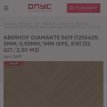
ЧТО ВЫ ИЩЕТЕ?
Главная
-
Каталог
-
LVT
-
Aberhof
-
Diamante
-
Aberhof
Diamante 5619 (125x625; 5мм; 0,55мм; 1мм IXPE, EIR) (32 шт./2,50 м2)
ABERHOF DIAMANTE 5619 (125X625;
5ММ; 0,55ММ; 1ММ IXPE, EIR) (32
ШТ./2,50 М2)
Арт.:
5619
АКЦИЯ