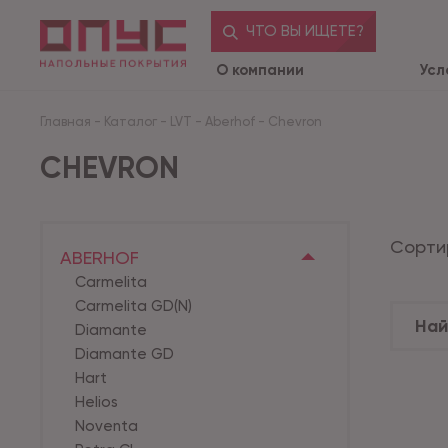
ЧТО ВЫ ИЩЕТЕ?
О компании
Усл
Главная
-
Каталог
-
LVT
-
Aberhof
-
Chevron
CHEVRON
Сорти
ABERHOF
Carmelita
Carmelita GD(N)
Diamante
Diamante GD
Hart
Helios
Noventa