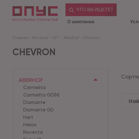
ЧТО ВЫ ИЩЕТЕ?
О компании
Усл
Главная
-
Каталог
-
LVT
-
Aberhof
-
Chevron
CHEVRON
Сорти
ABERHOF
Carmelita
Carmelita GD(N)
Diamante
Diamante GD
Hart
Helios
Noventa