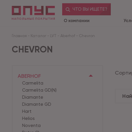
ЧТО ВЫ ИЩЕТЕ?
О компании
Усл
Главная
-
Каталог
-
LVT
-
Aberhof
-
Chevron
CHEVRON
Сорти
ABERHOF
Carmelita
Carmelita GD(N)
Diamante
Diamante GD
Hart
Helios
Noventa