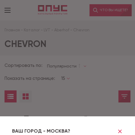
ЧТО ВЫ ИЩЕТЕ?
Главная
-
Каталог
-
LVT
-
Aberhof
-
Chevron
CHEVRON
Сортировать по:
Популярности
Показать на странице:
15
Товары не найдены
ВАШ ГОРОД - МОСКВА?