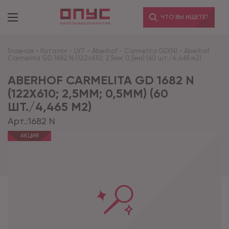
ЧТО ВЫ ИЩЕТЕ?
Главная
-
Каталог
-
LVT
-
Aberhof
-
Carmelita GD(N)
-
Aberhof
Carmelita GD 1682 N (122x610; 2,5мм; 0,5мм) (60 шт./4,465 м2)
ABERHOF CARMELITA GD 1682 N
(122X610; 2,5ММ; 0,5ММ) (60
ШТ./4,465 М2)
Арт.:
1682 N
АКЦИЯ