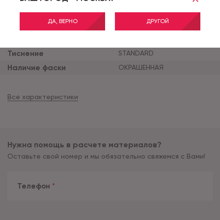
Тип соединения
Glue
Толщина продукта (мм)
2.5
ДА, ВЕРНО
ДРУГОЙ
Толщина защитного сло
0.5
я (мм)
Тиснение
STANDARD
Наличие фаски
ОКРАШЕННАЯ
Все характеристики
Нужна помощь в расчете материалов?
Оставьте свой номер и мы обязательно свяжемся с Вами!
Телефон
*