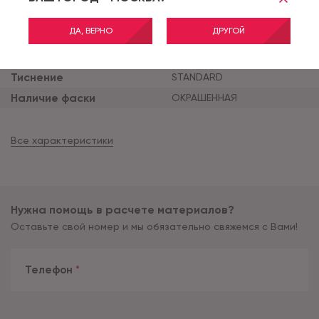
Тип соединения
Glue
Толщина продукта (мм)
2.5
ДА, ВЕРНО
ДРУГОЙ
Толщина защитного сло
0.5
я (мм)
Тиснение
STANDARD
Наличие фаски
ОКРАШЕННАЯ
Все характеристики
Нужна помощь в расчете материалов?
Оставьте свой номер и мы обязательно свяжемся с Вами!
Телефон
*