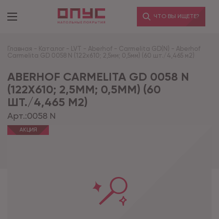
ЧТО ВЫ ИЩЕТЕ?
Главная
-
Каталог
-
LVT
-
Aberhof
-
Carmelita GD(N)
-
Aberhof
Carmelita GD 0058 N (122x610; 2,5мм; 0,5мм) (60 шт./4,465 м2)
ABERHOF CARMELITA GD 0058 N
(122X610; 2,5ММ; 0,5ММ) (60
ШТ./4,465 М2)
Арт.:
0058 N
АКЦИЯ