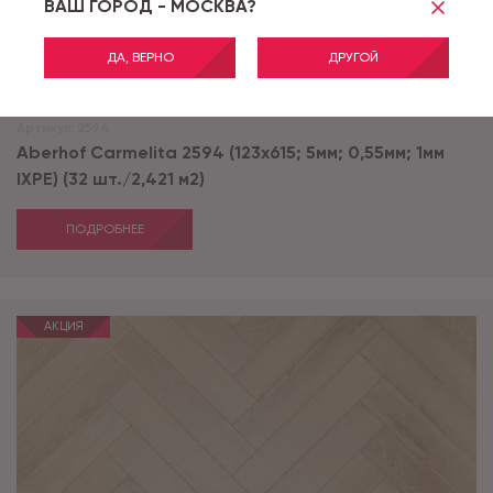
ВАШ ГОРОД - МОСКВА?
ДА, ВЕРНО
ДРУГОЙ
Артикул:
2594
Aberhof Carmelita 2594 (123x615; 5мм; 0,55мм; 1мм
IXPE) (32 шт./2,421 м2)
ПОДРОБНЕЕ
АКЦИЯ