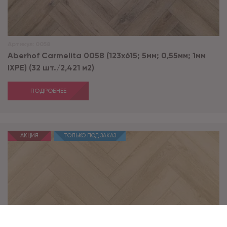
Артикул:
0058
Aberhof Carmelita 0058 (123x615; 5мм; 0,55мм; 1мм
IXPE) (32 шт./2,421 м2)
ПОДРОБНЕЕ
АКЦИЯ
ТОЛЬКО ПОД ЗАКАЗ