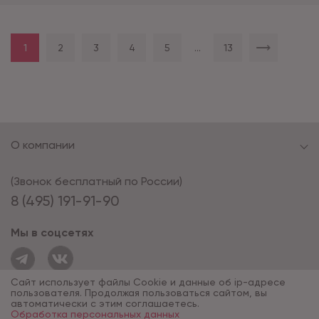
1
2
3
4
5
...
13
О компании
(Звонок бесплатный по России)
8 (495) 191-91-90
Мы в соцсетях
Сайт использует файлы Cookie и данные об ip-адресе
пользователя. Продолжая пользоваться сайтом, вы
автоматически с этим соглашаетесь.
Обработка персональных данных
© 1994 - 2026*, «ОПУС ТД»