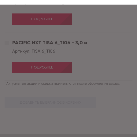
Артикул:
GOTICK OAK 4_GO43
ПОДРОБНЕЕ
PACIFIC NXT TISA 6_TI06 - 3,0 м
Артикул:
TISA 6_TI06
ПОДРОБНЕЕ
*
Актуальные акции и скидки применяются после оформления заказа.
ДОБАВИТЬ ВЫБРАННОЕ В КОРЗИНУ