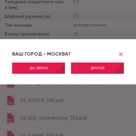
Толщина защитного сло
0.2
я (мм)
Ширина рулона (м)
2.5
Тип основы
дублированная
Класс применения
22
Все характеристики
ВАШ ГОРОД - МОСКВА?
CV_BELARUS_TEX.pdf
ДА, ВЕРНО
ДРУГОЙ
CV_ECO_TEX-2021_2024-po-TU_010.pdf
CV_GOSTR_TEX.pdf
CV_KAZ_sootvetstvie_TEX.pdf
CV_SANPIN_TEX.pdf