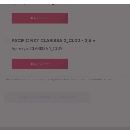
Артикул:
CLARISSA 2_CL02
ПОДРОБНЕЕ
PACIFIC NXT CLARISSA 2_CL02 - 2,5 м
Артикул:
CLARISSA 1_CL39
ПОДРОБНЕЕ
*
Актуальные акции и скидки применяются после оформления заказа.
ДОБАВИТЬ ВЫБРАННОЕ В КОРЗИНУ