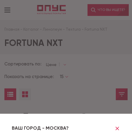
ЧТО ВЫ ИЩЕТЕ?
Главная
-
Каталог
-
Линолеум
-
Textura
-
Fortuna NXT
FORTUNA NXT
Сортировать по:
Цене
Показать на странице:
15
Товары не найдены
ВАШ ГОРОД - МОСКВА?