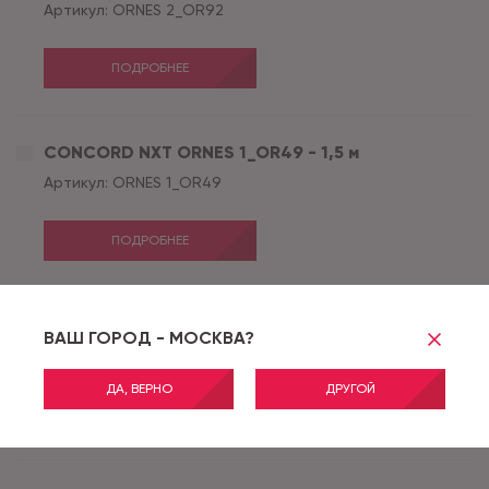
Артикул:
ORNES 2_OR92
ПОДРОБНЕЕ
CONCORD NXT ORNES 1_OR49 - 1,5 м
Артикул:
ORNES 1_OR49
ПОДРОБНЕЕ
CONCORD NXT DOMINO 9_DO09 - 3,5 м
ВАШ ГОРОД - МОСКВА?
Артикул:
DOMINO 9_DO09
ДА, ВЕРНО
ДРУГОЙ
ПОДРОБНЕЕ