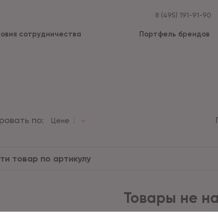
8 (495) 191-91-90
ловия сотрудничества
Портфель брендов
ровать по:
Цене
Товары не н