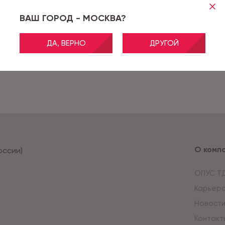
ВАШ ГОРОД - МОСКВА?
ДА, ВЕРНО
ДРУГОЙ
О комп
оссии)
ОПУС Т
Карьер
Новост
Контакт