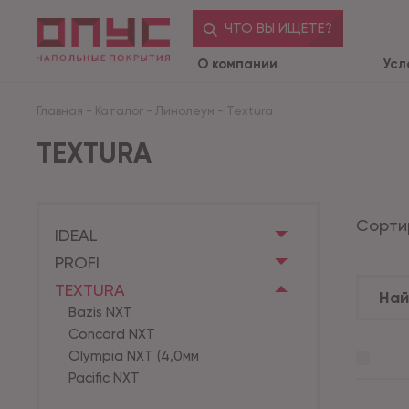
ЧТО ВЫ ИЩЕТЕ?
О компании
Усл
Главная
-
Каталог
-
Линолеум
-
Textura
TEXTURA
Сорти
IDEAL
PROFI
TEXTURA
Bazis NXT
Concord NXT
Olympia NXT (4,0мм
Pacific NXT