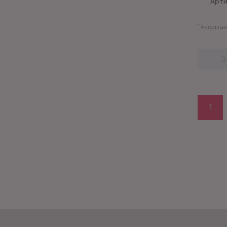
Арти
*
Актуальны
Д
1