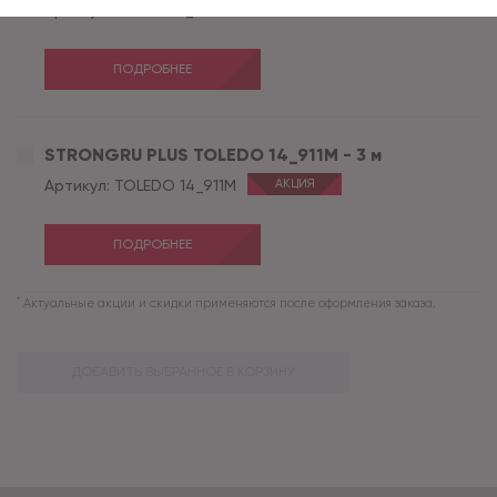
Артикул:
KERAMA 5_769D
ПОДРОБНЕЕ
STRONGRU PLUS TOLEDO 14_911M - 3 м
Артикул:
TOLEDO 14_911M
АКЦИЯ
ПОДРОБНЕЕ
*
Актуальные акции и скидки применяются после оформления заказа.
ДОБАВИТЬ ВЫБРАННОЕ В КОРЗИНУ