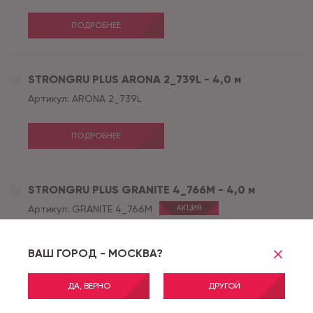
ПОДРОБНЕЕ
STRONGRU PLUS ARONA 2_739L - 4,0 м
Артикул:
ARONA 2_739L
ПОДРОБНЕЕ
STRONGRU PLUS GRANITE 4_766M - 4,0 м
Артикул:
GRANITE 4_766M
АКЦИЯ
ПОДРОБНЕЕ
ВАШ ГОРОД - МОСКВА?
ДА, ВЕРНО
ДРУГОЙ
STRONGRU PLUS KERAMA 5_769D - 4,0 м