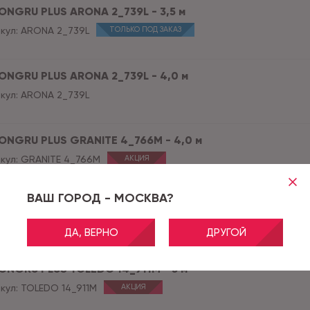
ONGRU PLUS ARONA 2_739L - 3,5 м
кул:
ARONA 2_739L
ТОЛЬКО ПОД ЗАКАЗ
ONGRU PLUS ARONA 2_739L - 4,0 м
кул:
ARONA 2_739L
ONGRU PLUS GRANITE 4_766M - 4,0 м
кул:
GRANITE 4_766M
АКЦИЯ
ВАШ ГОРОД - МОСКВА?
ONGRU PLUS KERAMA 5_769D - 4,0 м
кул:
KERAMA 5_769D
ДА, ВЕРНО
ДРУГОЙ
ONGRU PLUS TOLEDO 14_911M - 3 м
кул:
TOLEDO 14_911M
АКЦИЯ