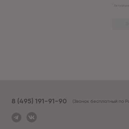
*
Актуальны
Д
8 (495) 191-91-90
(Звонок бесплатный по Р