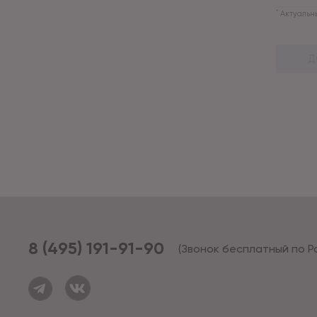
*
Актуальны
Д
8 (495) 191-91-90
(Звонок бесплатный по Р