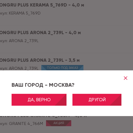
ONGRU PLUS KERAMA 5_769D - 4,0 м
кул:
KERAMA 5_769D
ONGRU PLUS ARONA 2_739L - 4,0 м
кул:
ARONA 2_739L
ONGRU PLUS ARONA 2_739L - 3,5 м
кул:
ARONA 2_739L
ТОЛЬКО ПОД ЗАКАЗ
ВАШ ГОРОД - МОСКВА?
ONGRU PLUS TOLEDO 14_911M - 3 м
кул:
TOLEDO 14_911M
АКЦИЯ
ДА, ВЕРНО
ДРУГОЙ
ONGRU PLUS GRANITE 4_766M - 4,0 м
кул:
GRANITE 4_766M
АКЦИЯ