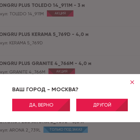
ONGRU PLUS TOLEDO 14_911M - 3 м
кул:
TOLEDO 14_911M
АКЦИЯ
ONGRU PLUS KERAMA 5_769D - 4,0 м
кул:
KERAMA 5_769D
ONGRU PLUS GRANITE 4_766M - 4,0 м
кул:
GRANITE 4_766M
АКЦИЯ
ВАШ ГОРОД - МОСКВА?
ONGRU PLUS ARONA 2_739L - 4,0 м
кул:
ARONA 2_739L
ДА, ВЕРНО
ДРУГОЙ
ONGRU PLUS ARONA 2_739L - 3,5 м
кул:
ARONA 2_739L
ТОЛЬКО ПОД ЗАКАЗ