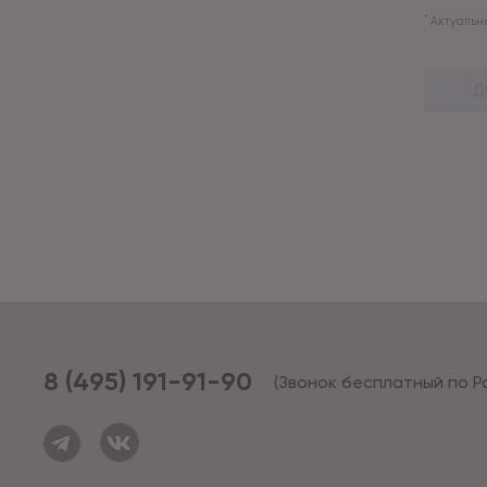
*
Актуальны
Д
8 (495) 191-91-90
(Звонок бесплатный по Р