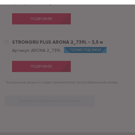
Артикул:
ARONA 2_739L
ПОДРОБНЕЕ
STRONGRU PLUS ARONA 2_739L - 3,5 м
Артикул:
ARONA 2_739L
ТОЛЬКО ПОД ЗАКАЗ
ПОДРОБНЕЕ
*
Актуальные акции и скидки применяются после оформления заказа.
ДОБАВИТЬ ВЫБРАННОЕ В КОРЗИНУ