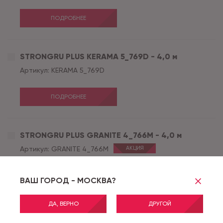
ПОДРОБНЕЕ
STRONGRU PLUS KERAMA 5_769D - 4,0 м
Артикул:
KERAMA 5_769D
ПОДРОБНЕЕ
STRONGRU PLUS GRANITE 4_766M - 4,0 м
Артикул:
GRANITE 4_766M
АКЦИЯ
ПОДРОБНЕЕ
ВАШ ГОРОД - МОСКВА?
ДА, ВЕРНО
ДРУГОЙ
STRONGRU PLUS ARONA 2_739L - 4,0 м