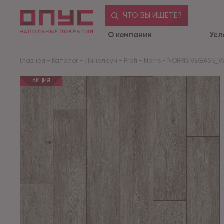
ЧТО ВЫ ИЩЕТЕ?
О компании
Усл
Главная
-
Каталог
-
Линолеум
-
Profi
-
Norris
-
NORRIS VEGAS 5_VE
АКЦИЯ