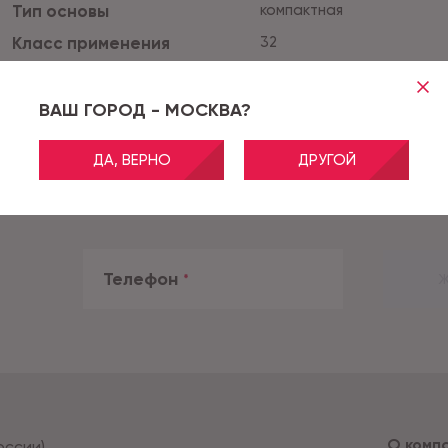
Тип основы
компактная
Класс применения
32
Класс пожарной опаснос
КМ2
ти
Все характеристики
ВАШ ГОРОД - МОСКВА?
Тиснение
EMBOSSING
ДА, ВЕРНО
ДРУГОЙ
Телефон
*
Ж
О комп
оссии)