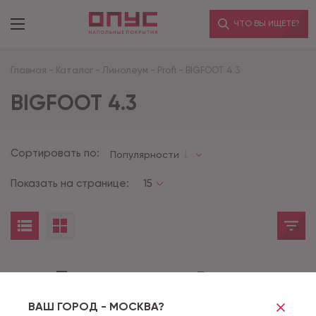
ЧТО ВЫ ИЩЕТЕ?
Главная
-
Каталог
-
Линолеум
-
Profi
-
BIGFOOT 4.3
BIGFOOT 4.3
Сортировать по:
Популярности
Показать на странице:
15
Товары не найдены
ВАШ ГОРОД - МОСКВА?