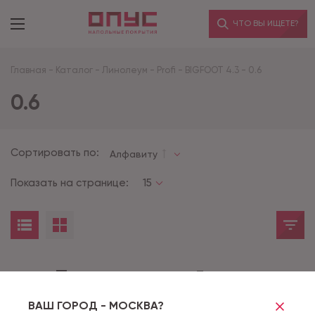
ЧТО ВЫ ИЩЕТЕ?
Главная
-
Каталог
-
Линолеум
-
Profi
-
BIGFOOT 4.3
-
0.6
0.6
Сортировать по:
Алфавиту
Показать на странице:
15
Товары не найдены
ВАШ ГОРОД - МОСКВА?