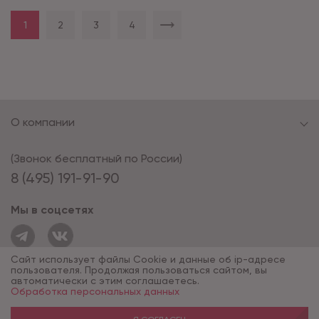
1
2
3
4
О компании
(Звонок бесплатный по России)
8 (495) 191-91-90
Мы в соцсетях
Сайт использует файлы Cookie и данные об ip-адресе
пользователя. Продолжая пользоваться сайтом, вы
автоматически с этим соглашаетесь.
Обработка персональных данных
© 1994 - 2026*, «ОПУС ТД»
Разработка сайта — компания «Факт»