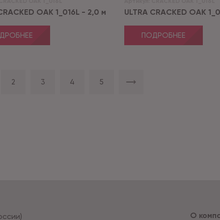
CRACKED OAK 1_016L
Артикул:
CRACKED OAK 1_016L
CRACKED OAK 1_016L - 2,0 м
ULTRA CRACKED OAK 1_01
ДРОБНЕЕ
ПОДРОБНЕЕ
2
3
4
5
О комп
оссии)