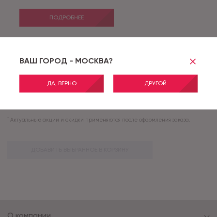
ПОДРОБНЕЕ
STARS PURE OAK 2_6182 - 5,0 м
ВАШ ГОРОД - МОСКВА?
Артикул:
PURE OAK 2_6182
АКЦИЯ
ДА, ВЕРНО
ДРУГОЙ
ПОДРОБНЕЕ
*
Актуальные акции и скидки применяются после оформления заказа.
ДОБАВИТЬ ВЫБРАННОЕ В КОРЗИНУ
О компании