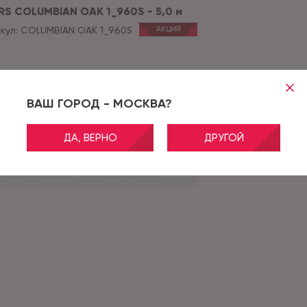
RS COLUMBIAN OAK 1_960S - 5,0 м
кул:
COLUMBIAN OAK 1_960S
АКЦИЯ
RS PURE OAK 2_6182 - 5,0 м
кул:
PURE OAK 2_6182
АКЦИЯ
ВАШ ГОРОД - МОСКВА?
е акции и скидки применяются после оформления заказа.
ДА, ВЕРНО
ДРУГОЙ
ОБАВИТЬ ВЫБРАННОЕ В КОРЗИНУ