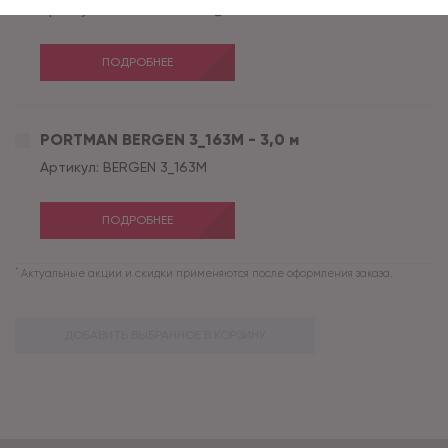
Артикул:
HAVANNA OAK 12_642M
ПОДРОБНЕЕ
PORTMAN BERGEN 3_163M - 3,0 м
Артикул:
BERGEN 3_163M
ПОДРОБНЕЕ
*
Актуальные акции и скидки применяются после оформления заказа.
ДОБАВИТЬ ВЫБРАННОЕ В КОРЗИНУ