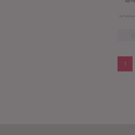
Арти
*
Актуальны
Д
1