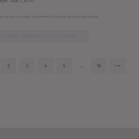
кул:
TISA 1_3070
е акции и скидки применяются после оформления заказа.
ОБАВИТЬ ВЫБРАННОЕ В КОРЗИНУ
2
3
4
5
...
18