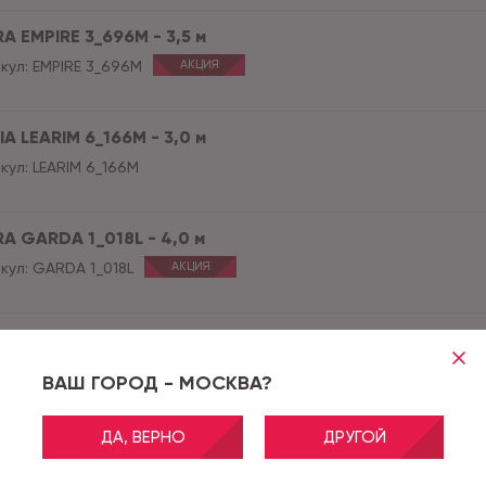
RA EMPIRE 3_696M - 3,5 м
кул:
EMPIRE 3_696M
АКЦИЯ
IA LEARIM 6_166M - 3,0 м
кул:
LEARIM 6_166M
RA GARDA 1_018L - 4,0 м
кул:
GARDA 1_018L
АКЦИЯ
RA GARDA 1_018L - 2,5 м
кул:
GARDA 1_018L
АКЦИЯ
ВАШ ГОРОД - МОСКВА?
ДА, ВЕРНО
ДРУГОЙ
RA EMPIRE 3_696M - 2,0 м
кул:
EMPIRE 3_696M
АКЦИЯ