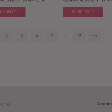
MAESTRO 1_119M - 3,5 м
ULTRA MAESTRO 1_119M - 
ДРОБНЕЕ
ПОДРОБНЕЕ
2
3
4
5
...
18
О комп
оссии)