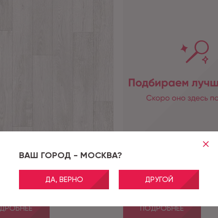
ВАШ ГОРОД - МОСКВА?
RUFUS 1_088L
Артикул:
MAESTRO 2_619D
ДА, ВЕРНО
ДРУГОЙ
UFUS 1_088L - 3,0 м
ULTRA MAESTRO 2_619D -
ДРОБНЕЕ
ПОДРОБНЕЕ