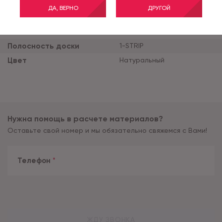
Толщина продукта (мм)
12
ДА, ВЕРНО
ДРУГОЙ
Ширина планки (мм)
191
Тиснение
STANDARD
Полосность доски
1-STRIP
Цвет
Натуральный
Нужна помощь в расчете материалов?
Оставьте свой номер и мы обязательно свяжемся с Вами!
Телефон
*
ЖДУ ЗВОНКА