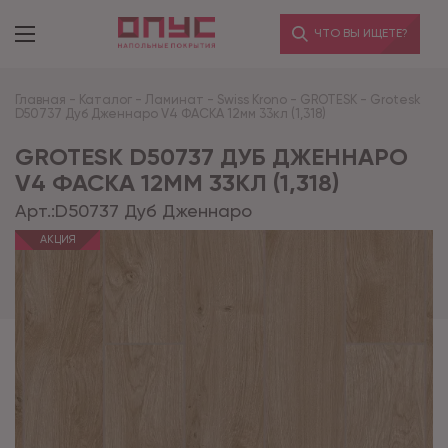
ЧТО ВЫ ИЩЕТЕ?
Главная
-
Каталог
-
Ламинат
-
Swiss Krono
-
GROTESK
-
Grotesk
D50737 Дуб Дженнаро V4 ФАСКА 12мм 33кл (1,318)
GROTESK D50737 ДУБ ДЖЕННАРО
V4 ФАСКА 12ММ 33КЛ (1,318)
Арт.:
D50737 Дуб Дженнаро
АКЦИЯ