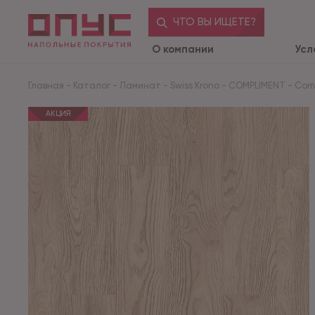
ЧТО ВЫ ИЩЕТЕ?
О компании
Усл
Главная
-
Каталог
-
Ламинат
-
Swiss Krono
-
COMPLIMENT
-
Comp
АКЦИЯ