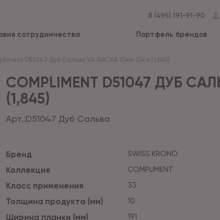
8 (495) 191-91-90
овия сотрудничества
Портфель брендов
liment D51047 Дуб Сальва V4 ФАСКА 10мм 33кл (1,845)
COMPLIMENT D51047 ДУБ САЛ
(1,845)
Арт.:
D51047 Дуб Сальва
Бренд
SWISS KRONO
Коллекция
COMPLIMENT
Класс применения
33
Толщина продукта (мм)
10
Ширина планки (мм)
191