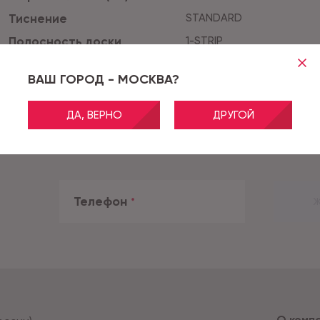
Тиснение
STANDARD
Полосность доски
1-STRIP
Цвет
Бежевый
ВАШ ГОРОД - МОСКВА?
ДА, ВЕРНО
ДРУГОЙ
Телефон
*
Ж
О комп