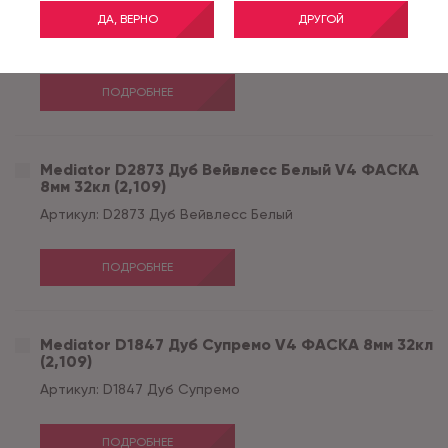
32кл (2,109)
ДА, ВЕРНО
ДРУГОЙ
Артикул:
D3273 Дуб Шератан
ПОДРОБНЕЕ
Mediator D2873 Дуб Вейвлесс Белый V4 ФАСКА
8мм 32кл (2,109)
Артикул:
D2873 Дуб Вейвлесс Белый
ПОДРОБНЕЕ
Mediator D1847 Дуб Супремо V4 ФАСКА 8мм 32кл
(2,109)
Артикул:
D1847 Дуб Супремо
ПОДРОБНЕЕ