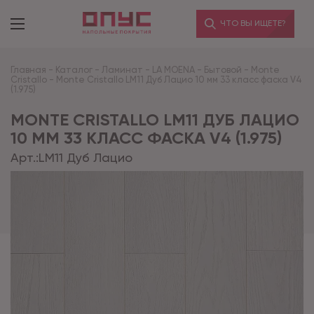
ЧТО ВЫ ИЩЕТЕ?
Главная
-
Каталог
-
Ламинат
-
LA MOENA
-
Бытовой
-
Monte
Cristallo
-
Monte Cristallo LM11 Дуб Лацио 10 мм 33 класс фаска V4
(1.975)
MONTE CRISTALLO LM11 ДУБ ЛАЦИО
10 ММ 33 КЛАСС ФАСКА V4 (1.975)
Арт.:
LM11 Дуб Лацио