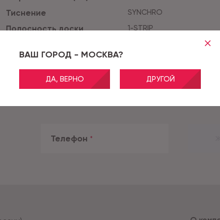
Тиснение
SYNCHRO
Полосность доски
1-STRIP
Цвет
Темно-серый
ВАШ ГОРОД - МОСКВА?
ДА, ВЕРНО
ДРУГОЙ
Телефон
*
Ж
О комп