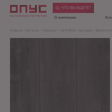
ЧТО ВЫ ИЩЕТЕ?
О компании
Усл
Главная
-
Каталог
-
Ламинат
-
LA MOENA
-
Бытовой
-
Bellamon