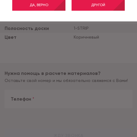
Толщина продукта (мм)
10
ДА, ВЕРНО
ДРУГОЙ
Ширина планки (мм)
193
Тиснение
SYNCHRO
Полосность доски
1-STRIP
Цвет
Коричневый
Нужна помощь в расчете материалов?
Оставьте свой номер и мы обязательно свяжемся с Вами!
Телефон
*
ЖДУ ЗВОНКА