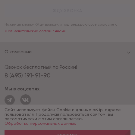
ЖДУ ЗВОНКА
Нажимая кнопку «Жду звонка», я подтверждаю свое согласие с
«Пользовательским соглашением»
О компании
(Звонок бесплатный по России)
8 (495) 191-91-90
Мы в соцсетях
Сайт использует файлы Cookie и данные об ip-адресе
пользователя. Продолжая пользоваться сайтом, вы
автоматически с этим соглашаетесь.
Обработка персональных данных
© 1994 - 2026*, «ОПУС ТД»
Разработка сайта — компания «Факт»