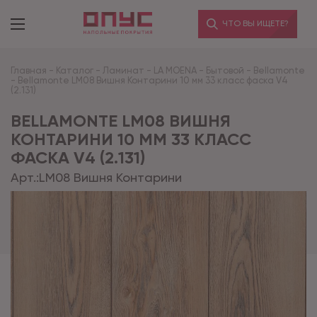
ЧТО ВЫ ИЩЕТЕ?
Главная
-
Каталог
-
Ламинат
-
LA MOENA
-
Бытовой
-
Bellamonte
-
Bellamonte LM08 Вишня Контарини 10 мм 33 класс фаска V4
(2.131)
BELLAMONTE LM08 ВИШНЯ
КОНТАРИНИ 10 ММ 33 КЛАСС
ФАСКА V4 (2.131)
Арт.:
LM08 Вишня Контарини