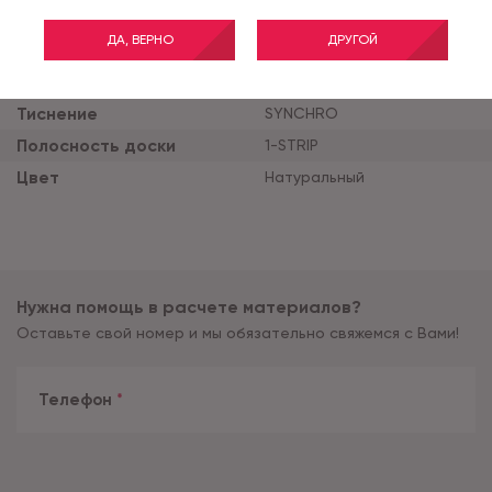
Класс применения
33
ДА, ВЕРНО
ДРУГОЙ
Толщина продукта (мм)
10
Ширина планки (мм)
193
Тиснение
SYNCHRO
Полосность доски
1-STRIP
Цвет
Натуральный
Нужна помощь в расчете материалов?
Оставьте свой номер и мы обязательно свяжемся с Вами!
Телефон
*