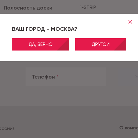
Полосность доски
1-STRIP
Цвет
Коричневый
ВАШ ГОРОД - МОСКВА?
ДА, ВЕРНО
ДРУГОЙ
Телефон
*
Ж
О комп
оссии)