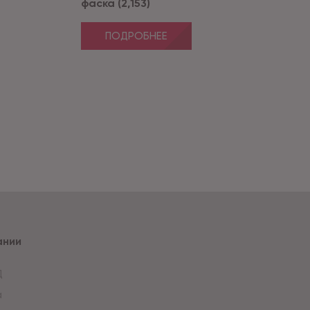
фаска (2,153)
ПОДРОБНЕЕ
ании
Д
а