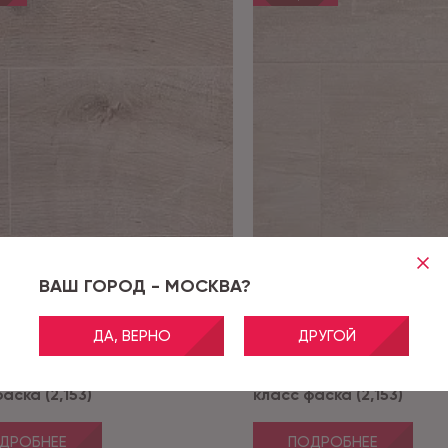
ВАШ ГОРОД - МОСКВА?
ДА, ВЕРНО
ДРУГОЙ
ID68 Дуб Нельсон
Артикул:
ID69 Олива Галатея
D68 Дуб Нельсон 8 мм 33
Form ID69 Олива Галате
аска (2,153)
класс фаска (2,153)
ДРОБНЕЕ
ПОДРОБНЕЕ