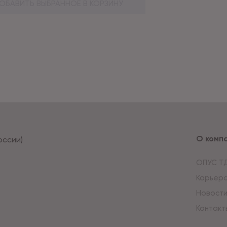
ОБАВИТЬ ВЫБРАННОЕ В КОРЗИНУ
О комп
оссии)
ОПУС Т
Карьер
Новост
Контакт