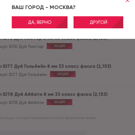
ВАШ ГОРОД - МОСКВА?
 ID72 Дуб Грейс 8 мм 33 класс фаска (2,153)
кул:
ID72 Дуб Грейс
АКЦИЯ
ДА, ВЕРНО
ДРУГОЙ
 ID76 Дуб Лиотар 8 мм 33 класс фаска (2,153)
кул:
ID76 Дуб Лиотар
АКЦИЯ
 ID77 Дуб Гольбейн 8 мм 33 класс фаска (2,153)
кул:
ID77 Дуб Гольбейн
АКЦИЯ
 ID78 Дуб Аббати 8 мм 33 класс фаска (2,153)
кул:
ID78 Дуб Аббати
АКЦИЯ
е акции и скидки применяются после оформления заказа.