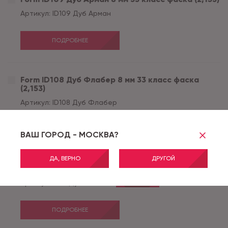
Артикул:
ID109 Дуб Арман
ПОДРОБНЕЕ
Form ID108 Дуб Флабер 8 мм 33 класс фаска
(2,153)
Артикул:
ID108 Дуб Флабер
ПОДРОБНЕЕ
ВАШ ГОРОД - МОСКВА?
ДА, ВЕРНО
ДРУГОЙ
Form ID78 Дуб Аббати 8 мм 33 класс фаска (2,153)
Артикул:
ID78 Дуб Аббати
АКЦИЯ
ПОДРОБНЕЕ