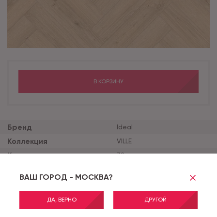
В КОРЗИНУ
Бренд
Ideal
Коллекция
VILLE
Класс применения
32
Толщина продукта (мм)
8
ВАШ ГОРОД - МОСКВА?
Ширина планки (мм)
131
Тиснение
STANDARD
ДА, ВЕРНО
ДРУГОЙ
Полосность доски
1-STRIP