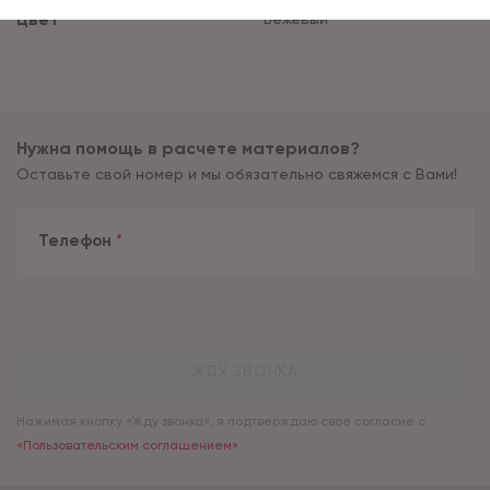
Цвет
Бежевый
Нужна помощь в расчете материалов?
Оставьте свой номер и мы обязательно свяжемся с Вами!
Телефон
*
ЖДУ ЗВОНКА
Нажимая кнопку «Жду звонка», я подтверждаю свое согласие с
«Пользовательским соглашением»