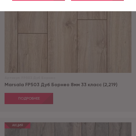
Артикул:
FP503 Дуб Борнео
Marsala FP503 Дуб Борнео 8мм 33 класс (2,219)
ПОДРОБНЕЕ
АКЦИЯ