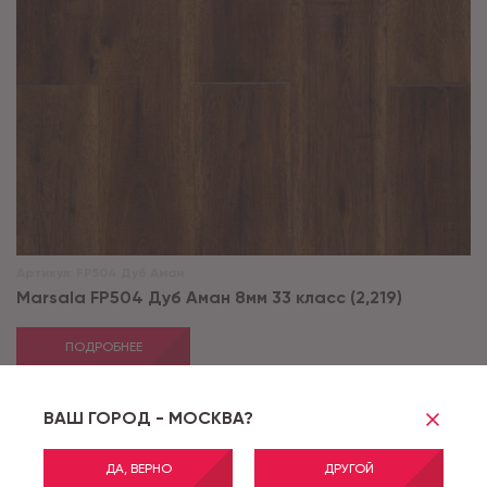
Артикул:
FP504 Дуб Аман
Marsala FP504 Дуб Аман 8мм 33 класс (2,219)
ПОДРОБНЕЕ
ВАШ ГОРОД - МОСКВА?
ДА, ВЕРНО
ДРУГОЙ