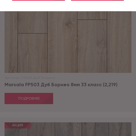
Артикул:
FP503 Дуб Борнео
Marsala FP503 Дуб Борнео 8мм 33 класс (2,219)
ПОДРОБНЕЕ
АКЦИЯ