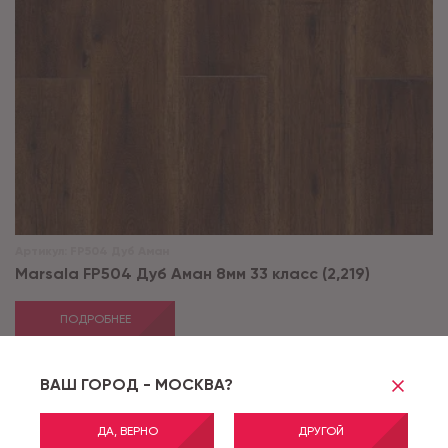
Артикул:
FP504 Дуб Аман
Marsala FP504 Дуб Аман 8мм 33 класс (2,219)
ПОДРОБНЕЕ
ВАШ ГОРОД - МОСКВА?
ДА, ВЕРНО
ДРУГОЙ