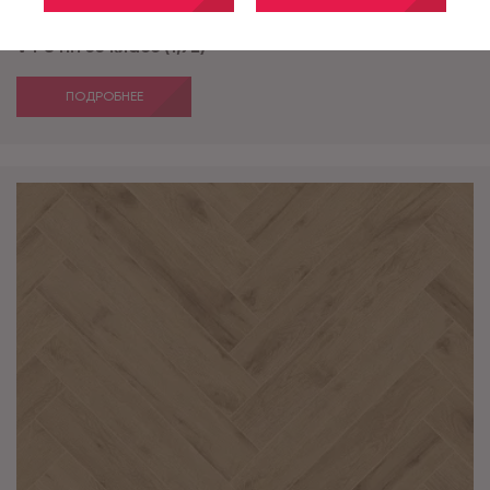
Art Chateau ABF505 Oak Pawson (Дуб Поусон) фаска
V4 8 мм 33 класс (1,92)
ПОДРОБНЕЕ