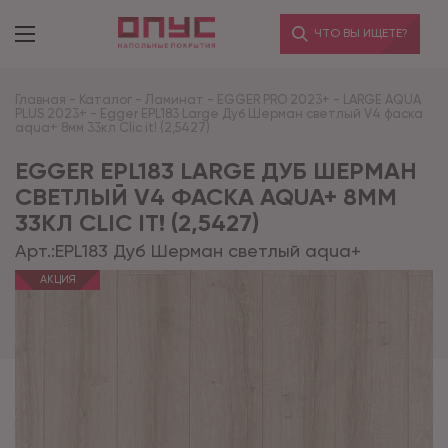
ЧТО ВЫ ИЩЕТЕ?
Главная
-
Каталог
-
Ламинат
-
EGGER PRO 2023+
-
LARGE AQUA
PLUS 2023+
-
Egger EPL183 Large Дуб Шерман светлый V4 фаска
aqua+ 8мм 33кл Clic it! (2,5427)
EGGER EPL183 LARGE ДУБ ШЕРМАН
СВЕТЛЫЙ V4 ФАСКА AQUA+ 8ММ
33КЛ CLIC IT! (2,5427)
Арт.:
EPL183 Дуб Шерман светлый aqua+
АКЦИЯ