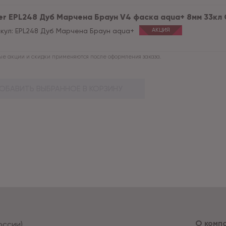
r EPL248 Дуб Марчена Браун V4 фаска aqua+ 8мм 33кл Cli
кул:
EPL248 Дуб Марчена Браун aqua+
АКЦИЯ
е акции и скидки применяются после оформления заказа.
ОБАВИТЬ ВЫБРАННОЕ В КОРЗИНУ
О комп
оссии)