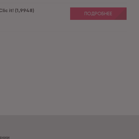
c it! (1,9948)
ПОДРОБНЕЕ
ании