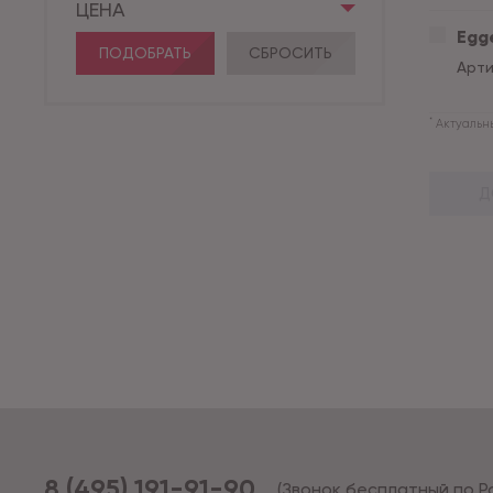
ЦЕНА
Egge
ПОДОБРАТЬ
СБРОСИТЬ
Арти
*
Актуальны
Д
8 (495) 191-91-90
(Звонок бесплатный по Р