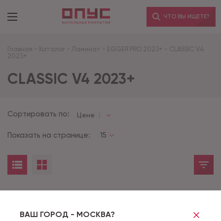
ЧТО ВЫ ИЩЕТЕ?
Главная
-
Каталог
-
Ламинат
-
EGGER PRO 2023+
-
CLASSIC V4
2023+
CLASSIC V4 2023+
Сортировать по:
Цене
Показать на странице:
15
Товары не найдены
ВАШ ГОРОД - МОСКВА?