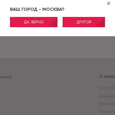
ВАШ ГОРОД - МОСКВА?
ДА, ВЕРНО
ДРУГОЙ
О комп
оссии)
ОПУС Т
Карьер
Новост
Контакт