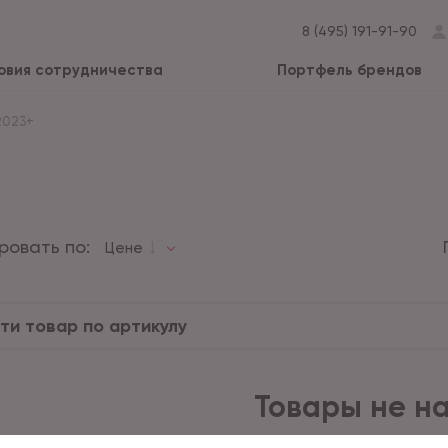
8 (495) 191-91-90
овия сотрудничества
Портфель брендов
2023+
ровать по:
Цене
Товары не н